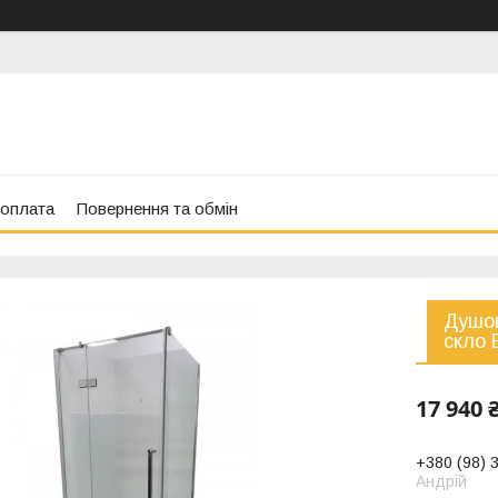
 оплата
Повернення та обмін
Душов
скло
17 940 
+380 (98) 
Андрій