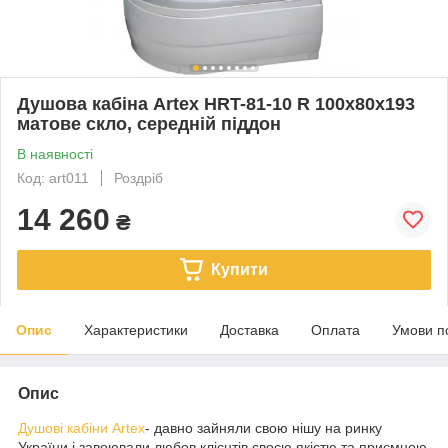
Душова кабіна Artex HRT-81-10 R 100x80x193
матове скло, середній піддон
В наявності
Код: art011
Роздріб
14 260
₴
Купити
Опис
Характеристики
Доставка
Оплата
Умови п
Опис
Душові кабіни Artex
- давно зайняли свою нішу на ринку
України і завоювали любов клієнтів своєю якістю та приємною