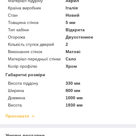
Матеріал піддону
Акрил
Країна виробник
Італія
Стан
Новий
Товщина стінок
5 мм
Тип кабіни
Відкрита
Огорожа
Двухстенное
Кількість стулок дверей
2
Виконання стінок
Матові
Матеріал передньої стінки
Скло
Колір профілю
Хром
Габаритні розміри
Висота піддону
330 мм
Ширина
800 мм
Довжина
1000 мм
Висота
1930 мм
Приховати
Умови доставки