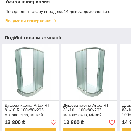
Умови повернення
Повернення товару впродовж 14 днів за домовленістю
Всі умови повернення
Подібні товари компанії
Душова кабіна Artex RT-
Душова кабіна Artex RT-
Душо
81-10 R 100x80x203
81-10 L 100x80x203
88-
матове скло, мілкий
матове скло, мілкий
100x
піддон
піддон
проз
13 800
13 800
14 
₴
₴