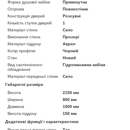
Форма душової кабіни
Прямокутна
Огорожа
Повностінне
Конструкція дверей
Розсувні
Кількість стулок дверей
1
Матеріал стінок
Скло
Виконання стінок
Прозорі
Матеріал піддону
Акрил
Колір профілю
Чорний
Стан
Новий
Вид сантехнічного
Гідромасажна кабіна
обладнання
Матеріал передньої стінки
Скло
Габаритні розміри
Висота
2150 мм
Ширина
800 мм
Довжина
1000 мм
Висота піддону
150 мм
Додаткові функції і характеристики
Регульована висота ніжок
Так