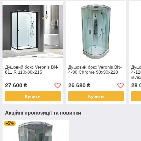
Душовий бокс Veronis BN-
Душовий бокс Veronis BN-
Душо
811 R 110x80x215
4-90 Chrome 90x90x220
4-12
мілк
27 600
26 680
28 
₴
₴
Купити
Купити
Акційні пропозиції та новинки
–5%