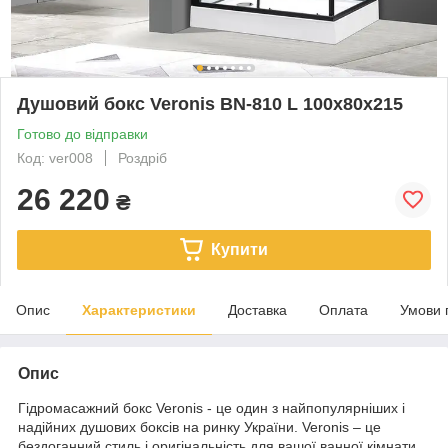
Душовий бокс Veronis BN-810 L 100x80x215
Готово до відправки
Код: ver008
Роздріб
26 220
₴
Купити
Опис
Характеристики
Доставка
Оплата
Умови 
Опис
Гідромасажний бокс Veronis - це один з найпопулярніших і
надійних душових боксів на ринку України. Veronis – це
бездоганний стиль і оригінальність для вашої ванної кімнати.