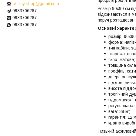
профіль роблять м
astrey.shop@gmail.com
Розмір 90x90 см пі
0983706287
відкриваються в м
0983706287
поруч розташовані
0983706287
Основні характер
розмір: 90x90
форма: напівк
тип кабіни: з
огорожа: повн
скло: матове;
товщина скла:
профіль: сати
двері: розсувн
піддон: низьк
висота піддон
тропічний душ
гідромасаж: 
регульована в
вага: 38 кг;
гарантія: 12 м
країна вироб
Низький акриловий