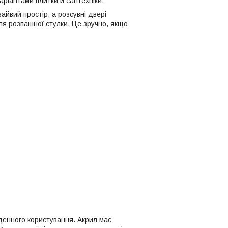
ріантами плитки й сантехніки.
айвий простір, а розсувні двері
ля розпашної стулки. Це зручно, якщо
денного користування. Акрил має