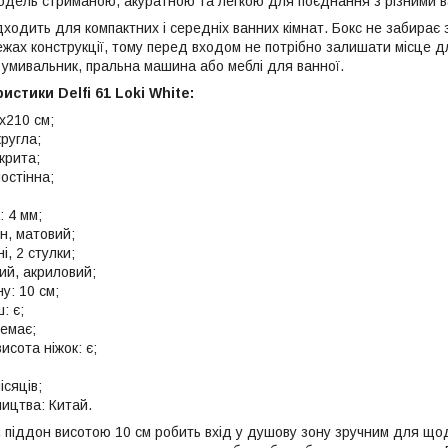
одель стриманою, акуратною та легкою для поєднання з різними ва
дходить для компактних і середніх ванних кімнат. Бокс не забирає з
ежах конструкції, тому перед входом не потрібно залишати місце д
 умивальник, пральна машина або меблі для ванної.
истики Delfi 61 Loki White:
x210 см;
ругла;
акрита;
остінна;
 4 мм;
н, матовий;
і, 2 стулки;
ий, акриловий;
у: 10 см;
: є;
немає;
исота ніжок: є;
ісяців;
ництва: Китай.
 піддон висотою 10 см робить вхід у душову зону зручним для що