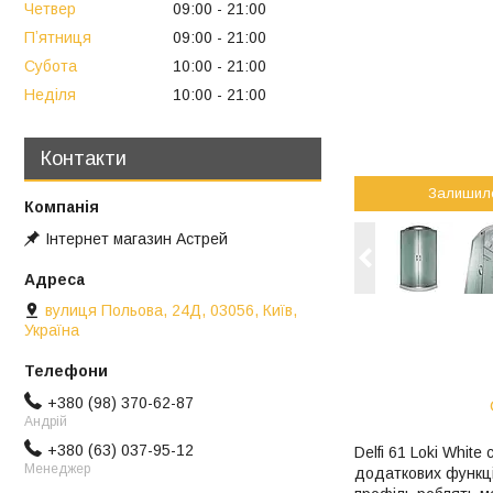
Четвер
09:00
21:00
Пʼятниця
09:00
21:00
Субота
10:00
21:00
Неділя
10:00
21:00
Контакти
Залишил
Інтернет магазин Астрей
вулиця Польова, 24Д, 03056, Київ,
Україна
+380 (98) 370-62-87
Андрій
+380 (63) 037-95-12
Delfi 61 Loki Whit
Менеджер
додаткових функці