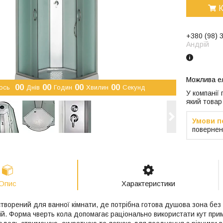
К
+380 (98) 
Андрій
0
0
0
0
0
0
0
0
ось
Днів
Годин
Хвилин
Секунд
У компанії
який товар
повернен
Опис
Характеристики
e створений для ванної кімнати, де потрібна готова душова зона бе
й. Форма чверть кола допомагає раціонально використати кут прим