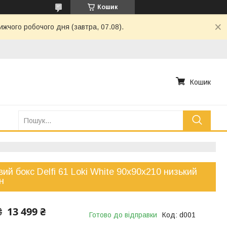
Кошик
ижчого робочого дня (завтра, 07.08).
Кошик
ий бокс Delfi 61 Loki White 90x90x210 низький
н
13 499 ₴
₴
Готово до відправки
Код:
d001