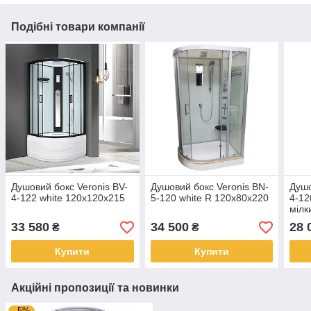
Подібні товари компанії
Душовий бокс Veronis BV-
Душовий бокс Veronis BN-
Душо
4-122 white 120х120х215
5-120 white R 120х80х220
4-12
мілк
33 580
34 500
28 
₴
₴
Купити
Купити
Акційні пропозиції та новинки
–5%