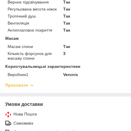
Верхне підсвічування
Так
Регульована висота ніжок
Так
Тропічний душ
Так
Вентиляція
Так
Антиплаговое покриття
Так
Масаж
Масаж спини
Так
Кількість форсунок для
3
масажу спини
Користувальницькі характеристики
Виробник1
Veronis
Приховати
Умови доставки
Нова Пошта
Самовивіз