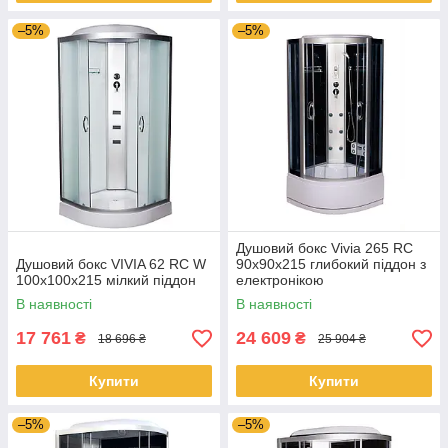
–5%
–5%
Душовий бокс Vivia 265 RC
Душовий бокс VIVIA 62 RC W
90х90х215 глибокий піддон з
100x100x215 мілкий піддон
електронікою
(радіо,світло,витяжка)
В наявності
В наявності
17 761
24 609
₴
₴
18 696 ₴
25 904 ₴
Купити
Купити
–5%
–5%