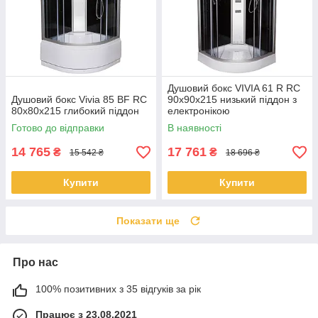
Душовий бокс VIVIA 61 R RC
Душовий бокс Vivia 85 BF RC
90х90х215 низький піддон з
80х80х215 глибокий піддон
електронікою
Готово до відправки
В наявності
14 765
17 761
₴
₴
15 542 ₴
18 696 ₴
Купити
Купити
Показати ще
Про нас
100% позитивних з 35 відгуків за рік
Працює з 23.08.2021