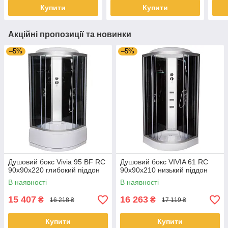
Купити
Купити
Акційні пропозиції та новинки
–5%
–5%
Душовий бокс Vivia 95 BF RC
Душовий бокс VIVIA 61 RC
90х90х220 глибокий піддон
90x90x210 низький піддон
В наявності
В наявності
15 407
16 263
₴
₴
16 218 ₴
17 119 ₴
Купити
Купити