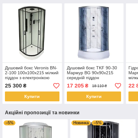
Душовий бокс Veronis BN-
Душовий бокс TKF 90-30
Гідр
2-100 100х100х215 мілкий
Мармур BG 90х90х215
Мар
піддон з електронікою
середній піддон
мілк
25 300
17 205
22 
₴
₴
18 110 ₴
Купити
Купити
Акційні пропозиції та новинки
–5%
Новинка
–5%