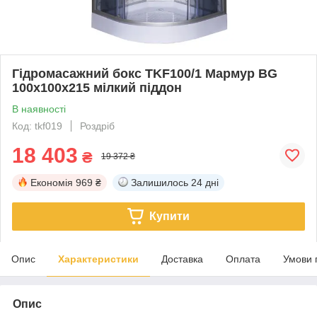
Гідромасажний бокс TKF100/1 Мармур BG
100х100х215 мілкий піддон
В наявності
Код: tkf019
Роздріб
18 403
₴
19 372 ₴
Економія
969 ₴
Залишилось
24 дні
Купити
Опис
Характеристики
Доставка
Оплата
Умови 
Опис