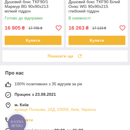
Душовий бокс TKF90/1
Душовий бокс TKF90 Білий
Мармур BG 90x90x213
Онікс WG 90x90x215
мілкий піддон
глибокий піддон
Готово до відправки
В наявності
16 905
16 263
₴
₴
17 795 ₴
17 119 ₴
Купити
Купити
Показати ще
Про нас
100% позитивних з 35 відгуків за рік
Працює з 23.08.2021
м. Київ
вулиця Польова, 24Д, 03056, Київ, Україна
Контакти
КНОПКА
ЗВ'ЯЗКУ