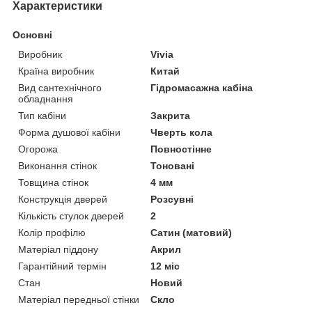
Характеристики
Основні
Виробник
Vivia
Країна виробник
Китай
Вид сантехнічного
Гідромасажна кабіна
обладнання
Тип кабіни
Закрита
Форма душової кабіни
Чверть кола
Огорожа
Повностінне
Виконання стінок
Тоновані
Товщина стінок
4 мм
Конструкція дверей
Розсувні
Кількість стулок дверей
2
Колір профілю
Сатин (матовий)
Матеріал піддону
Акрил
Гарантійний термін
12 міс
Стан
Новий
Матеріал передньої стінки
Скло