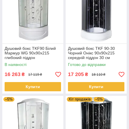
Душовий бокс TKF90 Білий
Душовий бокс TKF 90-30
Мармур WG 90x90x215
Чорний Онікс 90х90х215
глибокий піддон
середній піддон 30 см
В наявності
Готово до відправки
16 263
17 205
₴
₴
17 119 ₴
18 110 ₴
Купити
Купити
–5%
Хіт продажів
–5%