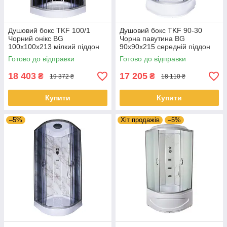
Душовий бокс TKF 100/1
Душовий бокс TKF 90-30
Чорний онікс BG
Чорна павутина BG
100x100x213 мілкий піддон
90x90x215 середній піддон
Готово до відправки
Готово до відправки
18 403
17 205
₴
₴
19 372 ₴
18 110 ₴
Купити
Купити
–5%
Хіт продажів
–5%