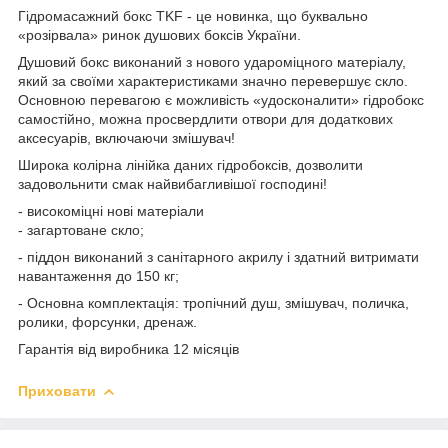
Гідромасажний бокс TKF - це новинка, що буквально
«розірвала» ринок душових боксів України.
Душовий бокс виконаний з нового удароміцного матеріалу,
який за своїми характеристиками значно перевершує скло.
Основною перевагою є можливість «удосконалити» гідробокс
самостійно, можна просвердлити отвори для додаткових
аксесуарів, включаючи змішувач!
Широка колірна лінійка даних гідробоксів, дозволити
задовольнити смак найвибагливішої господині!
- високоміцні нові матеріали
- загартоване скло;
- піддон виконаний з санітарного акрилу і здатний витримати
навантаження до 150 кг;
- Основна комплектація: тропічний душ, змішувач, поличка,
ролики, форсунки, дренаж.
Гарантія від виробника 12 місяців
Приховати