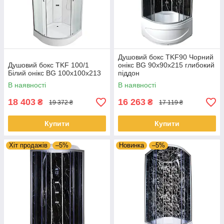
Душовий бокс TKF90 Чорний
Душовий бокс TKF 100/1
онікс BG 90x90x215 глибокий
Білий онікс BG 100x100x213
піддон
В наявності
В наявності
18 403
16 263
₴
₴
19 372 ₴
17 119 ₴
Купити
Купити
Хіт продажів
–5%
Новинка
–5%