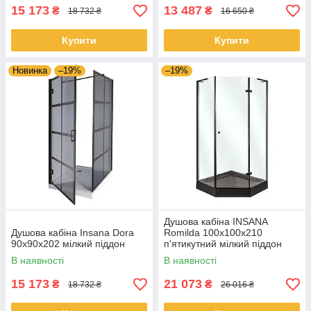
15 173
13 487
₴
₴
18 732 ₴
16 650 ₴
Купити
Купити
Новинка
–19%
–19%
Душова кабіна INSANA
Душова кабіна Insana Dora
Romilda 100x100x210
90x90x202 мілкий піддон
п'ятикутний мілкий піддон
В наявності
В наявності
15 173
21 073
₴
₴
18 732 ₴
26 016 ₴