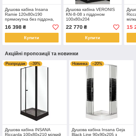
Душова кабіна Insana
Душова кабіна VERONIS
Душо
Ramie 120x80x190
KN-8-08 з піддоном
Ricc
прямокутна без піддона,
100х80х204
мілк
сіре скло, чорний профіль
16 398
22 770
15 
₴
₴
Купити
Купити
Акційні пропозиції та новинки
Розпродаж
–39%
Новинка
–20%
Душова кабіна INSANA
Душова кабіна Insana Geja
Riccarda 100x80x210 мілкий
Black Line 90x90x205 з