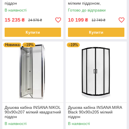
піддон
мілким піддоном,
хромований профіль,
В наявності
Готово до відправки
прозоре скло з чорними
лініями
15 235
10 199
₴
₴
24 976 ₴
12 749 ₴
Купити
Купити
Новинка
–19%
–19%
Душова кабіна INSANA NIKOL
Душова кабіна INSANA MIRA
90x90x207 мілкий квадратний
Black 90x90x205 мілкий
піддон
піддон
В наявності
В наявності