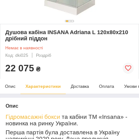
Душова кабіна INSANA Adriana L 120х80х210
дрібний піддон
Немає в наявності
Код: dki025
Роздріб
22 075
₴
Опис
Характеристики
Доставка
Оплата
Умови 
Опис
Гідромасажні бокси
та кабіни ТМ «
Insana
» -
новинка на ринку України.
Перша партія була доставлена в Україну
наприкінці 2020 року. Дана продукція