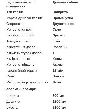
Вид сантехнічного
Душова кабіна
обладнання
Тип кабіни
Відкрита
Форма душової кабіни
Прямокутна
Огорожа
Двухстенное
Матеріал стінок
Скло
Виконання стінок
Прозорі
Товщина стінок
6 мм
Конструкція дверей
Розпашні
Кількість стулок дверей
1
Колір профілю
Хром
Матеріал піддону
Акрил
Гарантійний термін
12 міс
Стан
Новий
Матеріал передньої стінки
Скло
Габаритні розміри
Ширина
800 мм
Довжина
1200 мм
Висота
2100 мм