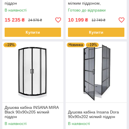
піддон
мілким піддоном,
хромований профіль,
В наявності
Готово до відправки
прозоре скло з чорними
лініями
15 235
10 199
₴
₴
24 976 ₴
12 749 ₴
Купити
Купити
–19%
Новинка
–19%
Душова кабіна INSANA MIRA
Black 90x90x205 мілкий
Душова кабіна Insana Dora
піддон
90x90x202 мілкий піддон
В наявності
В наявності