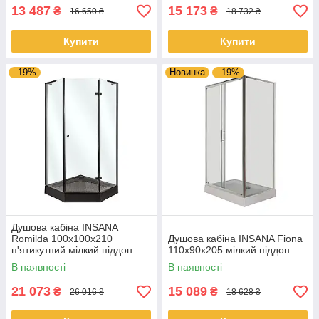
13 487
15 173
₴
₴
16 650 ₴
18 732 ₴
Купити
Купити
–19%
Новинка
–19%
Душова кабіна INSANA
Romilda 100x100x210
Душова кабіна INSANA Fiona
п'ятикутний мілкий піддон
110x90x205 мілкий піддон
В наявності
В наявності
21 073
15 089
₴
₴
26 016 ₴
18 628 ₴