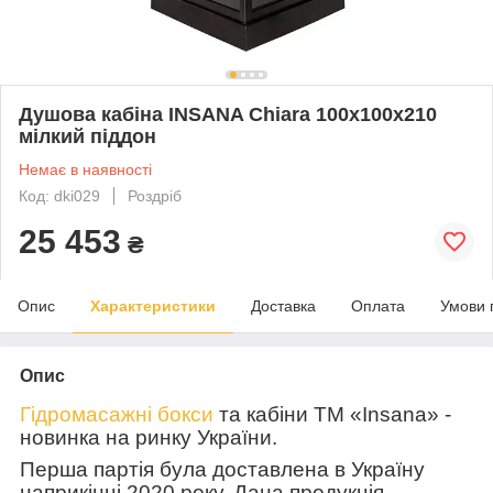
Душова кабіна INSANA Chiara 100x100x210
мілкий піддон
Немає в наявності
Код: dki029
Роздріб
25 453
₴
Опис
Характеристики
Доставка
Оплата
Умови 
Опис
Гідромасажні бокси
та кабіни ТМ «
Insana
» -
новинка на ринку України.
Перша партія була доставлена в Україну
наприкінці 2020 року. Дана продукція