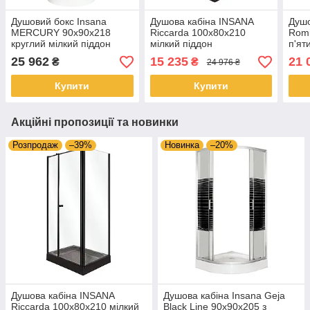
Душовий бокс Insana
Душова кабіна INSANA
Душо
MERCURY 90x90x218
Riccarda 100x80x210
Romi
круглий мілкий піддон
мілкий піддон
п'ят
25 962
15 235
21 
₴
₴
24 976 ₴
Купити
Купити
Акційні пропозиції та новинки
Розпродаж
–39%
Новинка
–20%
Душова кабіна INSANA
Душова кабіна Insana Geja
Riccarda 100x80x210 мілкий
Black Line 90x90x205 з