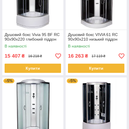
Душовий бокс Vivia 95 BF RC
Душовий бокс VIVIA 61 RC
90х90х220 глибокий піддон
90x90x210 низький піддон
В наявності
В наявності
15 407
16 263
₴
₴
16 218 ₴
17 119 ₴
Купити
Купити
–5%
–5%