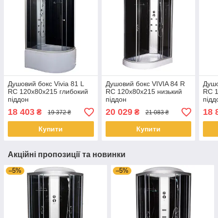
Душовий бокс Vivia 81 L
Душовий бокс VIVIA 84 R
Душо
RC 120x80x215 глибокий
RC 120x80x215 низький
RC 1
піддон
піддон
підд
18 403
20 029
18 
₴
₴
19 372 ₴
21 083 ₴
Купити
Купити
Акційні пропозиції та новинки
–5%
–5%