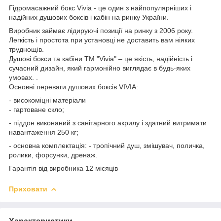
Гідромасажний бокс Vivia - це один з найпопулярніших і
надійних душових боксів і кабін на ринку України.
Виробник займає лідируючі позиції на ринку з 2006 року.
Легкість і простота при установці не доставить вам ніяких
труднощів.
Душові бокси та кабіни ТМ "Vivia" – це якість, надійність і
сучасний дизайн, який гармонійно виглядає в будь-яких
умовах. .
Основні переваги душових боксів VIVIA:
- високоміцні матеріали
- гартоване скло;
- піддон виконаний з санітарного акрилу і здатний витримати
навантаження 250 кг;
- основна комплектація: - тропічний душ, змішувач, поличка,
ролики, форсунки, дренаж.
Гарантія від виробника 12 місяців
Приховати