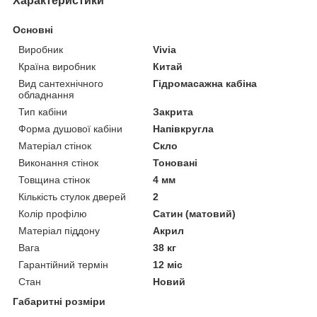
Характеристики
Основні
Виробник
Vivia
Країна виробник
Китай
Вид сантехнічного
Гідромасажна кабіна
обладнання
Тип кабіни
Закрита
Форма душової кабіни
Напівкругла
Матеріал стінок
Скло
Виконання стінок
Тоновані
Товщина стінок
4 мм
Кількість стулок дверей
2
Колір профілю
Сатин (матовий)
Матеріал піддону
Акрил
Вага
38 кг
Гарантійний термін
12 міс
Стан
Новий
Габаритні розміри