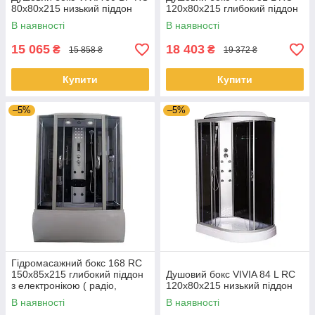
80х80х215 низький піддон
120x80x215 глибокий піддон
В наявності
В наявності
15 065
18 403
₴
₴
15 858 ₴
19 372 ₴
Купити
Купити
–5%
–5%
Гідромасажний бокс 168 RC
150х85х215 глибокий піддон
Душовий бокс VIVIA 84 L RC
з електронікою ( радіо,
120x80x215 низький піддон
світло, витяжка, гідромасаж)
В наявності
В наявності