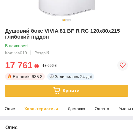
Душовий бокс VIVIA 81 BF R RC 120х80х215
глибокий піддон
В наявності
Код: via019
Роздріб
17 761
₴
18 696 ₴
Економія
935 ₴
Залишилось
24 дні
Купити
Опис
Характеристики
Доставка
Оплата
Умови 
Опис