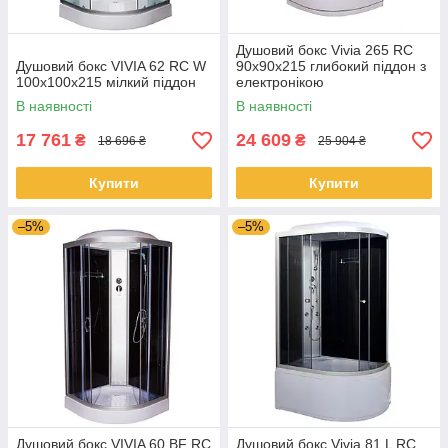
Душовий бокс Vivia 265 RC
Душовий бокс VIVIA 62 RC W
90х90х215 глибокий піддон з
100x100x215 мілкий піддон
електронікою
(радіо,світло,витяжка)
В наявності
В наявності
17 761
24 609
₴
₴
18 696 ₴
25 904 ₴
Купити
Купити
–5%
–5%
Душовий бокс VIVIA 60 BF RC
Душовий бокс Vivia 81 L RC