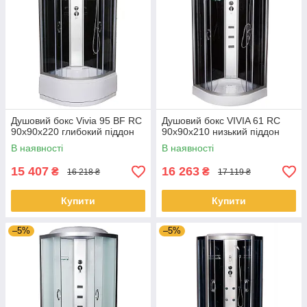
Душовий бокс Vivia 95 BF RC
Душовий бокс VIVIA 61 RC
90х90х220 глибокий піддон
90x90x210 низький піддон
В наявності
В наявності
15 407
16 263
₴
₴
16 218 ₴
17 119 ₴
Купити
Купити
–5%
–5%