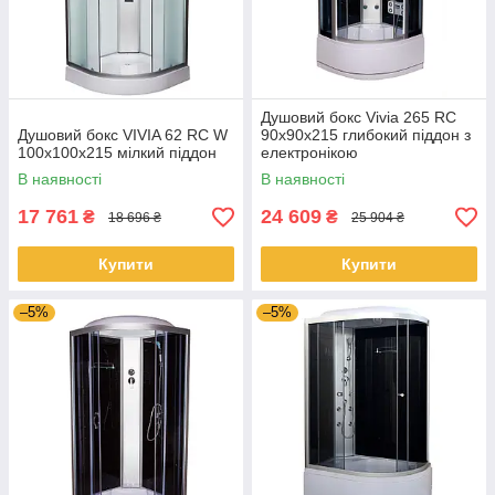
Душовий бокс Vivia 265 RC
Душовий бокс VIVIA 62 RC W
90х90х215 глибокий піддон з
100x100x215 мілкий піддон
електронікою
(радіо,світло,витяжка)
В наявності
В наявності
17 761
24 609
₴
₴
18 696 ₴
25 904 ₴
Купити
Купити
–5%
–5%