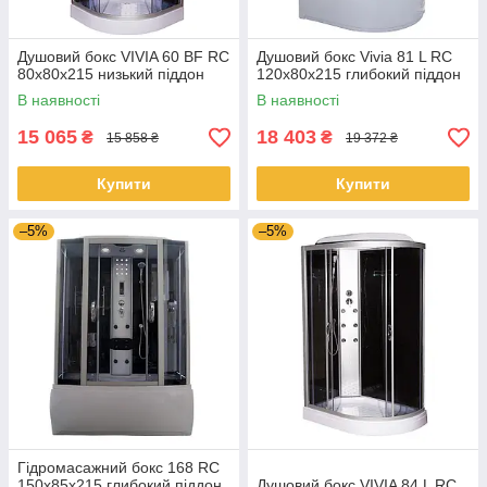
Душовий бокс VIVIA 60 BF RC
Душовий бокс Vivia 81 L RC
80х80х215 низький піддон
120x80x215 глибокий піддон
В наявності
В наявності
15 065
18 403
₴
₴
15 858 ₴
19 372 ₴
Купити
Купити
–5%
–5%
Гідромасажний бокс 168 RC
150х85х215 глибокий піддон
Душовий бокс VIVIA 84 L RC