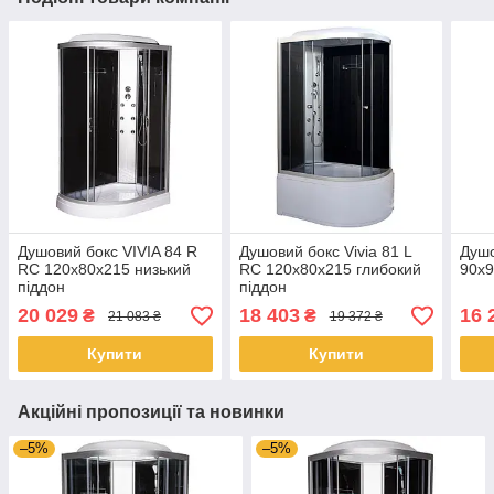
Душовий бокс VIVIA 84 R
Душовий бокс Vivia 81 L
Душо
RC 120x80x215 низький
RC 120x80x215 глибокий
90x9
піддон
піддон
20 029
18 403
16 
₴
₴
21 083 ₴
19 372 ₴
Купити
Купити
Акційні пропозиції та новинки
–5%
–5%