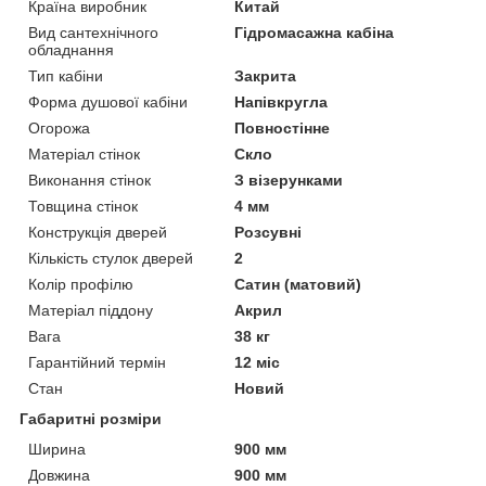
Країна виробник
Китай
Вид сантехнічного
Гідромасажна кабіна
обладнання
Тип кабіни
Закрита
Форма душової кабіни
Напівкругла
Огорожа
Повностінне
Матеріал стінок
Скло
Виконання стінок
З візерунками
Товщина стінок
4 мм
Конструкція дверей
Розсувні
Кількість стулок дверей
2
Колір профілю
Сатин (матовий)
Матеріал піддону
Акрил
Вага
38 кг
Гарантійний термін
12 міс
Стан
Новий
Габаритні розміри
Ширина
900 мм
Довжина
900 мм