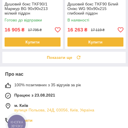
Душовий бокс TKF90/1
Душовий бокс TKF90 Білий
Мармур BG 90x90x213
Онікс WG 90x90x215
мілкий піддон
глибокий піддон
Готово до відправки
В наявності
16 905
16 263
₴
₴
17 795 ₴
17 119 ₴
Купити
Купити
Показати ще
Про нас
100% позитивних з 35 відгуків за рік
Працює з 23.08.2021
м. Київ
вулиця Польова, 24Д, 03056, Київ, Україна
Контакти
КНОПКА
ЗВ'ЯЗКУ