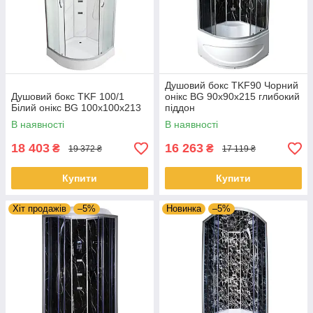
Душовий бокс TKF90 Чорний
Душовий бокс TKF 100/1
онікс BG 90x90x215 глибокий
Білий онікс BG 100x100x213
піддон
В наявності
В наявності
18 403
16 263
₴
₴
19 372 ₴
17 119 ₴
Купити
Купити
Хіт продажів
–5%
Новинка
–5%