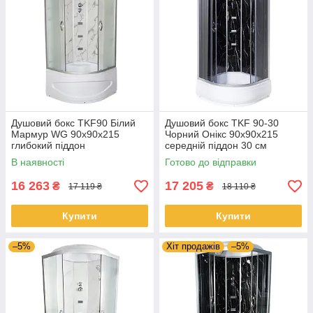
Душовий бокс TKF90 Білий
Душовий бокс TKF 90-30
Мармур WG 90x90x215
Чорний Онікс 90х90х215
глибокий піддон
середній піддон 30 см
В наявності
Готово до відправки
16 263
17 205
₴
₴
17 119 ₴
18 110 ₴
Купити
Купити
–5%
Хіт продажів
–5%