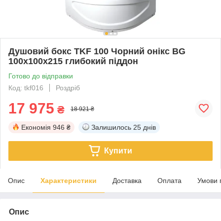
Душовий бокс TKF 100 Чорний онікс BG
100x100x215 глибокий піддон
Готово до відправки
Код: tkf016
Роздріб
17 975
₴
18 921 ₴
Економія
946 ₴
Залишилось
25 днів
Купити
Опис
Характеристики
Доставка
Оплата
Умови 
Опис