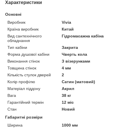
Характеристики
Основні
Виробник
Vivia
Країна виробник
Китай
Вид сантехнічного
Гідромасажна кабіна
обладнання
Тип кабіни
Закрита
Форма душової кабіни
Чверть кола
Виконання стінок
З візерунками
Товщина стінок
4 мм
Кількість стулок дверей
2
Колір профілю
Сатин (матовий)
Матеріал піддону
Акрил
Вага
38 кг
Гарантійний термін
12 міс
Стан
Новий
Габаритні розміри
Ширина
1000 мм