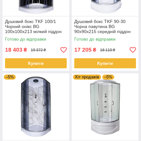
Душовий бокс TKF 100/1
Душовий бокс TKF 90-30
Чорний онікс BG
Чорна павутина BG
100x100x213 мілкий піддон
90x90x215 середній піддон
Готово до відправки
Готово до відправки
18 403
17 205
₴
₴
19 372 ₴
18 110 ₴
Купити
Купити
–5%
Хіт продажів
–5%