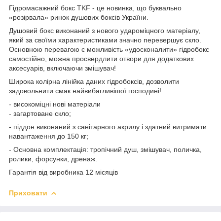
Гідромасажний бокс TKF - це новинка, що буквально
«розірвала» ринок душових боксів України.
Душовий бокс виконаний з нового удароміцного матеріалу,
який за своїми характеристиками значно перевершує скло.
Основною перевагою є можливість «удосконалити» гідробокс
самостійно, можна просвердлити отвори для додаткових
аксесуарів, включаючи змішувач!
Широка колірна лінійка даних гідробоксів, дозволити
задовольнити смак найвибагливішої господині!
- високоміцні нові матеріали
- загартоване скло;
- піддон виконаний з санітарного акрилу і здатний витримати
навантаження до 150 кг;
- Основна комплектація: тропічний душ, змішувач, поличка,
ролики, форсунки, дренаж.
Гарантія від виробника 12 місяців
Приховати