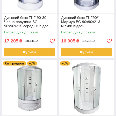
Душовий бокс TKF 90-30
Душовий бокс TKF90/1
Чорна павутина BG
Мармур BG 90x90x213
90x90x215 середній піддон
мілкий піддон
Готово до відправки
Готово до відправки
17 205
16 905
₴
₴
18 110 ₴
17 795 ₴
Купити
Купити
Хіт продажів
–5%
–5%