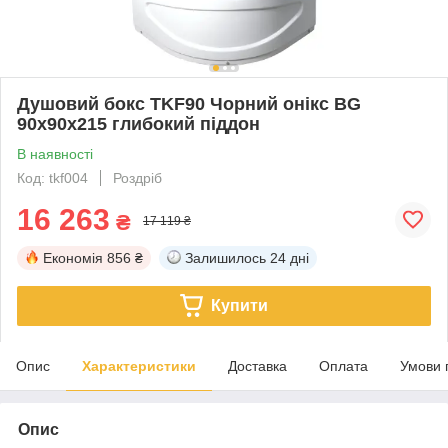
Душовий бокс TKF90 Чорний онікс BG
90x90x215 глибокий піддон
В наявності
Код: tkf004
Роздріб
16 263
₴
17 119 ₴
Економія
856 ₴
Залишилось
24 дні
Купити
Опис
Характеристики
Доставка
Оплата
Умови 
Опис