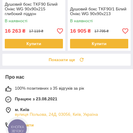
Душовий бокс TKF90 Білий
Онікс WG 90x90x215
Душовий бокс TKF90/1 Білий
глибокий піддон
Онікс WG 90x90x213
В наявності
В наявності
16 263
16 905
₴
₴
17 119 ₴
17 795 ₴
Купити
Купити
Показати ще
Про нас
100% позитивних з 35 відгуків за рік
Працює з 23.08.2021
м. Київ
вулиця Польова, 24Д, 03056, Київ, Україна
Контакти
КНОПКА
ЗВ'ЯЗКУ