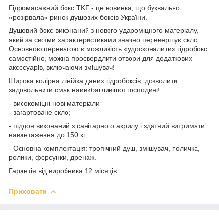
Гідромасажний бокс TKF - це новинка, що буквально
«розірвала» ринок душових боксів України.
Душовий бокс виконаний з нового удароміцного матеріалу,
який за своїми характеристиками значно перевершує скло.
Основною перевагою є можливість «удосконалити» гідробокс
самостійно, можна просвердлити отвори для додаткових
аксесуарів, включаючи змішувач!
Широка колірна лінійка даних гідробоксів, дозволити
задовольнити смак найвибагливішої господині!
- високоміцні нові матеріали
- загартоване скло;
- піддон виконаний з санітарного акрилу і здатний витримати
навантаження до 150 кг;
- Основна комплектація: тропічний душ, змішувач, поличка,
ролики, форсунки, дренаж.
Гарантія від виробника 12 місяців
Приховати