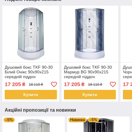
Душовий бокс TKF 90-30
Душовий бокс TKF 90-30
Душо
Білий Онікс 90х90х215
Мармур BG 90х90х215
Чорн
середній піддон
середній піддон
сере
17 205
17 205
17 
₴
₴
18 110 ₴
18 110 ₴
Купити
Купити
Акційні пропозиції та новинки
–5%
Новинка
–5%