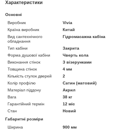
Характеристики
Основні
Виробник
Vivia
Країна виробник
Китай
Вид сантехнічного
Гідромасажна кабіна
обладнання
Тип кабіни
Закрита
Форма душової кабіни
Чверть кола
Виконання стінок
З візерунками
Товщина стінок
4 мм
Кількість стулок дверей
2
Колір профілю
Сатин (матовий)
Матеріал піддону
Акрил
Вага
38 кг
Гарантійний термін
12 міс
Стан
Новий
Габаритні розміри
Ширина
900 мм