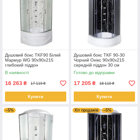
Душовий бокс TKF90 Білий
Душовий бокс TKF 90-30
Мармур WG 90x90x215
Чорний Онікс 90х90х215
глибокий піддон
середній піддон 30 см
В наявності
Готово до відправки
16 263
17 205
₴
₴
17 119 ₴
18 110 ₴
Купити
Купити
–5%
Хіт продажів
–5%