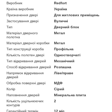
Виробник
Redfort
Країна виробник
Україна
Призначення двері
Для житлових приміщень
Застосування двері
Вуличні
Тип
Дверний блок
Матеріал дверного
Метал
полотна
Матеріал дверної коробки
Метал
Тип конструкції короба
Профільна
Кількість полотен двері
Одностворчаті
Тип відкривання дверей
Механічний
Спосіб відкривання дверей
Розпашна
Напрямок відкривання
Ліве/праве
дверей
Обробка поверхні двері
МДФ
Колір
Сірий
Наповнення дверей
Мінеральна плита
Кількість ущільнюючих
2
контурів
Гарантійний термін
12 міс