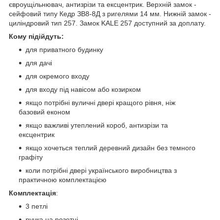
євроущільнювач, антизрізи та ексцентрик. Верхній замок -
сейфовий типу Кедр ЗВ8-8Д з ригелями 14 мм. Нижній замок -
циліндровий тип 257. Замок KALE 257 доступний за доплату.
Кому підійдуть:
для приватного будинку
для дачі
для окремого входу
для входу під навісом або козирком
якщо потрібні вуличні двері кращого рівня, ніж
базовий економ
якщо важливі утеплений короб, антизрізи та
ексцентрик
якщо хочеться теплий деревний дизайн без темного
графіту
коли потрібні двері українського виробництва з
практичною комплектацією
Комплектація
:
3 петлі
ручка на розетці