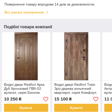
Повернення товару впродовж 14 днів за домовленістю
Всі умови повернення
Подібні товари компанії
Вхідні двері Redfort Арка
Вхідні двері Redfort Токіо
Вхід
Дуб бронзовий ПВХ-02
Зріз дерева коньячний
Антр
вуличні, серія Економ
квартирні, серія Комфорт,
вули
3 контури
10 250
15 100
11 
₴
₴
Купити
Купити