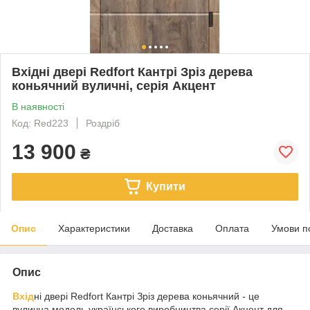
Вхідні двері Redfort Кантрі Зріз дерева
коньячний вуличні, серія Акцент
В наявності
Код: Red223
Роздріб
13 900
₴
Купити
Опис
Характеристики
Доставка
Оплата
Умови п
Опис
Вхід
ні двері Redfort Кантрі Зріз дерева коньячний - це
вулична модель українського виробництва серії Акцент для