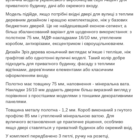
приватного будинку, дачі або окремого входу.
Модель підійде, якщо потрібні вхідні двері для вулиці з теплим
деревним дизайном і кращою комплектацією, ніж у базових
бюджетних дверей. Це не найдешевший економ-сегмент, а
більш збалансований варіант для щоденного використання: з
полотном 75 мм, МДФ-накладками 16/10 мм, утепленим
коробом, антизрізами, ексцентриком і євроущільнювачем.
Дизайн Зріз дерева коньячний виглядає м’якше і тепліше, ніж
графітові або однотонні вуличні моделі. Такий колір добре
підходить для приватного будинку, фасаду з теплими
відтінками, дерев’яними елементами або класичним
оформленням входу.
Полотно має товщину 75 мм, наповнення - мінеральна вата.
Накладки 16/10 мм додають дверям більш виразний вигляд у
порівнянні з простішими моделями з тоншими декоративними
панелями.
Товщина металу полотна - 1,2 мм. Короб виконаний з гнутого
профілю 85 мм і утеплений мінеральною ватою. Для
вуличного встановлення це практичне рішення, особливо
якщо двері ставляться у приватний будинок або окремий вхід.
У комплекті передбачено 3 петлі, ручку на розетці,