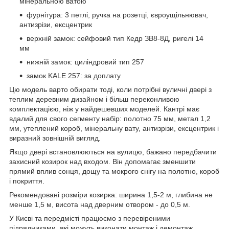
мінеральною ватою
фурнітура: 3 петлі, ручка на розетці, євроущільнювач,
антизрізи, ексцентрик
верхній замок: сейфовий тип Кедр ЗВ8-8Д, ригелі 14
мм
нижній замок: циліндровий тип 257
замок KALE 257: за доплату
Цю модель варто обирати тоді, коли потрібні вуличні двері з
теплим деревним дизайном і більш переконливою
комплектацією, ніж у найдешевших моделей. Кантрі має
вдалий для свого сегменту набір: полотно 75 мм, метал 1,2
мм, утеплений короб, мінеральну вату, антизрізи, ексцентрик і
виразний зовнішній вигляд.
Якщо двері встановлюються на вулицю, бажано передбачити
захисний козирок над входом. Він допомагає зменшити
прямий вплив сонця, дощу та мокрого снігу на полотно, короб
і покриття.
Рекомендовані розміри козирка: ширина 1,5-2 м, глибина не
менше 1,5 м, висота над дверним отвором - до 0,5 м.
У Києві та передмісті працюємо з перевіреними
підрядниками, які можуть виконати монтаж і демонтаж