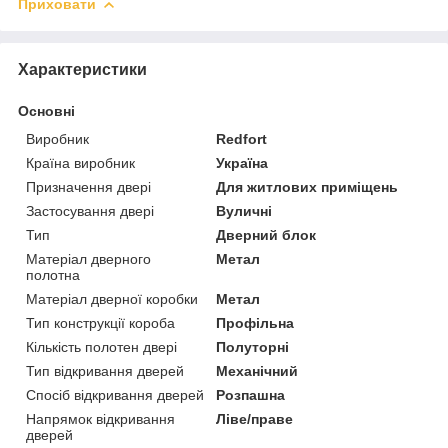
Приховати
Характеристики
Основні
Виробник
Redfort
Країна виробник
Україна
Призначення двері
Для житлових приміщень
Застосування двері
Вуличні
Тип
Дверний блок
Матеріал дверного
Метал
полотна
Матеріал дверної коробки
Метал
Тип конструкції короба
Профільна
Кількість полотен двері
Полуторні
Тип відкривання дверей
Механічний
Спосіб відкривання дверей
Розпашна
Напрямок відкривання
Ліве/праве
дверей