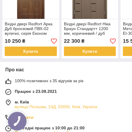
Вхідні двері Redfort Арка
Вхідні двері Redfort Ніка
Вхід
Дуб бронзовий ПВХ-02
Браун Стандарт+ 1200
Мета
вуличні, серія Економ
мм, коричневий / дуб
EI-3
темний, вуличні
вули
10 250
22 300
15 
₴
₴
Купити
Купити
Про нас
100% позитивних з 35 відгуків за рік
Працює з 23.08.2021
м. Київ
вулиця Польова, 24Д, 03056, Київ, Україна
Контакти
Сьогодні працює з 10:00 до 21:00