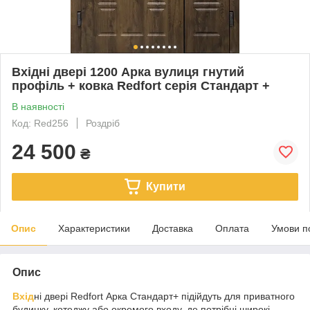
Вхідні двері 1200 Арка вулиця гнутий
профіль + ковка Redfort серія Стандарт +
В наявності
Код: Red256
Роздріб
24 500
₴
Купити
Опис
Характеристики
Доставка
Оплата
Умови п
Опис
Вхід
ні двері Redfort Арка Стандарт+ підійдуть для приватного
будинку, котеджу або окремого входу, де потрібні широкі