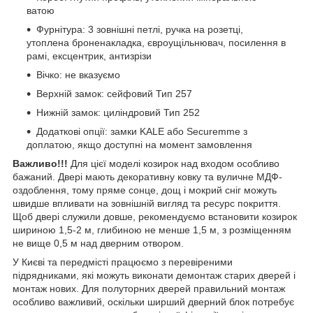
ватою
Фурнітура: 3 зовнішні петлі, ручка на розетці,
утоплена броненакладка, євроущільнювач, посилення в
рамі, ексцентрик, антизрізи
Вічко: не вказуємо
Верхній замок: сейфовий Тип 257
Нижній замок: циліндровий Тип 252
Додаткові опції: замки KALE або Securemme з
доплатою, якщо доступні на момент замовлення
Важливо!!!
Для цієї моделі козирок над входом особливо
бажаний. Двері мають декоративну ковку та вуличне МДФ-
оздоблення, тому пряме сонце, дощ і мокрий сніг можуть
швидше впливати на зовнішній вигляд та ресурс покриття.
Щоб двері служили довше, рекомендуємо встановити козирок
шириною 1,5-2 м, глибиною не менше 1,5 м, з розміщенням
не вище 0,5 м над дверним отвором.
У Києві та передмісті працюємо з перевіреними
підрядниками, які можуть виконати демонтаж старих дверей і
монтаж нових. Для полуторних дверей правильний монтаж
особливо важливий, оскільки ширший дверний блок потребує