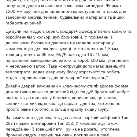
полуторні двері з класичним зовнішнім виглядом. Формат
1200 мм зручний для щоденного користування, а також для
занесення меблів, техніки, будівельних матеріалів та інших
габаритних речей.
Це вулична модель серії Стандарт+ з декоративною ковкою та
оздобленням у кольорі дуб бронзовий. У порівнянні з
дешевшими базовими дверима ця модель має кращу
комплектацію для входу з вулиці: метал полотна 1,5 мм,
товщину полотна 86 мм, МДФ-накладки 16 / 10 мм,
наповнення мінеральною ватою та короб 100 мм, утеплений
мінеральною ватою. Така конструкція допомагає зменшити
тепловтрати, додає дверному блоку жорсткості та робить
модель практичнішою для регулярної експлуатації.
Дизайн дверей виконаний у класичному стилі: аркова форма,
декоративна ковка та деревний відтінок дуб бронзовий добре
підходять до фасадів у бежевих, коричневих, цегляних,
світлих і теплих відтінках. Це варіант для тих, хто хоче не
просто рівне полотно, а більш виразну вхідну групу.
За замикання відповідають два замки: верхній сейфовий Тип
257 і нижній циліндровий Тип 252. У комплектації також
передбачені 3 зовнішні петлі, ручка на розетці, утоплена
броненакладка, євроущільнювач, посилення в рамі,