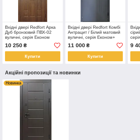
Вхідні двері Redfort Арка
Вхідні двері Redfort Комбі
Вхід
Дуб бронзовий ПВХ-02
Антрацит / Білий матовий
сіри
вуличні, серія Економ
вуличні, серія Економ+
сері
10 250
11 000
9 4
₴
₴
Купити
Купити
Акційні пропозиції та новинки
Новинка