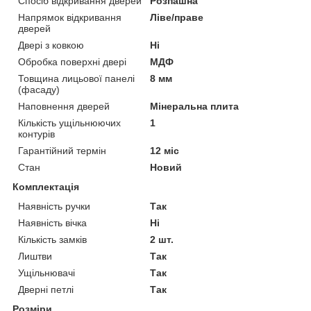
Спосіб відкривання дверей
Розпашна
Напрямок відкривання
Ліве/праве
дверей
Двері з ковкою
Ні
Обробка поверхні двері
МДФ
Товщина лицьової панелі
8 мм
(фасаду)
Наповнення дверей
Мінеральна плита
Кількість ущільнюючих
1
контурів
Гарантійний термін
12 міс
Стан
Новий
Комплектація
Наявність ручки
Так
Наявність вічка
Ні
Кількість замків
2 шт.
Лиштви
Так
Ущільнювачі
Так
Дверні петлі
Так
Розміри