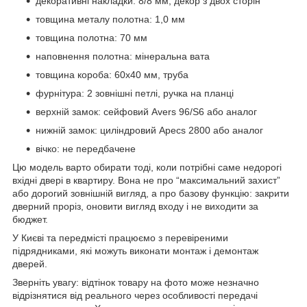
декоративні накладки: 8/8 мм, декор з двох сторін
товщина металу полотна: 1,0 мм
товщина полотна: 70 мм
наповнення полотна: мінеральна вата
товщина короба: 60x40 мм, труба
фурнітура: 2 зовнішні петлі, ручка на планці
верхній замок: сейфовий Avers 96/S6 або аналог
нижній замок: циліндровий Apecs 2800 або аналог
вічко: не передбачене
Цю модель варто обирати тоді, коли потрібні саме недорогі
вхідні двері в квартиру. Вона не про “максимальний захист”
або дорогий зовнішній вигляд, а про базову функцію: закрити
дверний проріз, оновити вигляд входу і не виходити за
бюджет.
У Києві та передмісті працюємо з перевіреними
підрядниками, які можуть виконати монтаж і демонтаж
дверей.
Зверніть увагу: відтінок товару на фото може незначно
відрізнятися від реального через особливості передачі