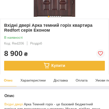
Вхідні двері Арка темний горіх квартира
Redfort серія Економ
В наявності
Код: Red206
Роздріб
8 900
₴
Купити
Опис
Характеристики
Доставка
Оплата
Умови п
Опис
Вхідні двері
Арка Темний горіх - це базовий бюджетний
варіант для встановлення у квартиру. Модель підійде, якщо