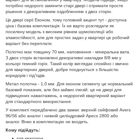
потрібно недорого замінити старі двері і отримати просте
рішення з декоративним оздобленням з двох сторін.
Це двері серії Економ, тому головний акцент тут - доступна
ціна і базова комплектація. Їх не варто розглядати як
посилену модель з високим рівнем шумоізоляції або
зламостійкості, але для простих задач у квартирі це робочий
варіант без переплати.
Полотно має товщину 70 мм, наповнення - мінеральна вата.
З двох сторін встановлені декоративні накладки 8/8 мм у
кольорі темний горіх. Такий колір виглядає спокійно і звично
для квартирних дверей, добре поєднується з більшістю
коридорів і під’їздів.
Метал полотна - 1,0 мм. Для економ сегменту це нормальний
базовий показник, але без зайвих ілюзій: це не двері для
підвищених навантажень, а недорогий квартирний варіант
для стандартного використання.
У комплекті передбачено два замки: верхній сейфовий Avers
96/S6 або аналог і нижній циліндровий Apecs 2800 або
аналог. Вічко в комплектацію не входить.
Кому підійдуть:
для квартири