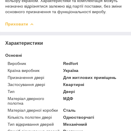
кольору екраном. Характеристики та комплектація можуть
незначно відрізнятися залежно від партії поставки, без зміни
основного призначення та функціональності виробу.
Приховати
Характеристики
Основні
Виробник
Redfort
Країна виробник
Україна
Призначення двері
Для житлових приміщень
Застосування двері
Квартирні
Тип
Двері
Матеріал дверного
МДФ
полотна
Матеріал дверної коробки
Сталь
Кількість полотен двері
Одностворчаті
Тип відкривання дверей
Механічний