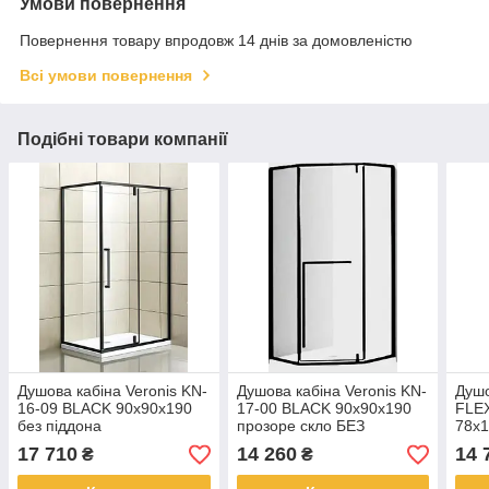
Умови повернення
Повернення товару впродовж 14 днів за домовленістю
Всі умови повернення
Подібні товари компанії
Душова кабіна Veronis KN-
Душова кабіна Veronis KN-
Душо
16-09 BLACK 90х90х190
17-00 BLACK 90х90х190
FLEX
без піддона
прозоре скло БЕЗ
78х1
ПІДДОНУ
регу
17 710
14 260
14 
₴
₴