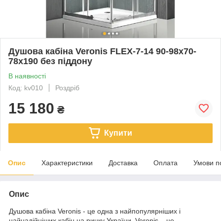
Душова кабіна Veronis FLEX-7-14 90-98х70-
78х190 без піддону
В наявності
Код: kv010
Роздріб
15 180
₴
Купити
Опис
Характеристики
Доставка
Оплата
Умови п
Опис
Душова кабіна Veronis - це одна з найпопулярніших і
найнадійніших кабін на ринку України. Veronis – це