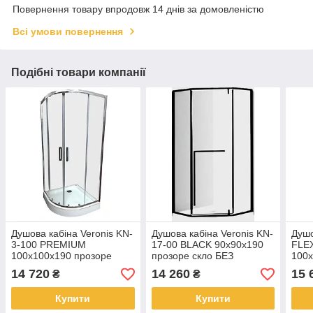
Повернення товару впродовж 14 днів за домовленістю
Всі умови повернення
Подібні товари компанії
Душова кабіна Veronis KN-
Душова кабіна Veronis KN-
Душо
3-100 PREMIUM
17-00 BLACK 90х90х190
FLEX
100х100х190 прозоре
прозоре скло БЕЗ
100х
скло без піддона
ПІДДОНУ
регу
14 720
14 260
15 
₴
₴
Купити
Купити