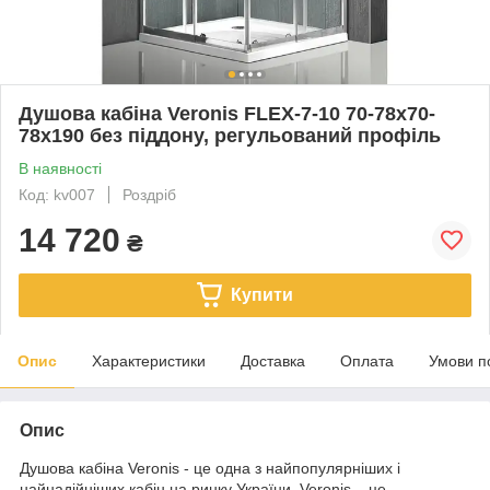
Душова кабіна Veronis FLEX-7-10 70-78х70-
78х190 без піддону, регульований профіль
В наявності
Код: kv007
Роздріб
14 720
₴
Купити
Опис
Характеристики
Доставка
Оплата
Умови п
Опис
Душова кабіна Veronis - це одна з найпопулярніших і
найнадійніших кабін на ринку України. Veronis – це