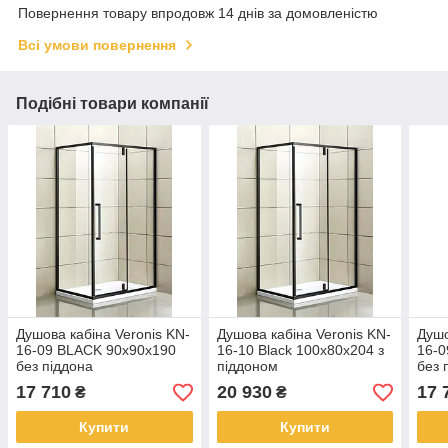
Повернення товару впродовж 14 днів за домовленістю
Всі умови повернення
Подібні товари компанії
Душова кабіна Veronis KN-
Душова кабіна Veronis KN-
Душо
16-09 BLACK 90х90х190
16-10 Black 100х80х204 з
16-0
без піддона
піддоном
без 
17 710
20 930
17 
₴
₴
Купити
Купити