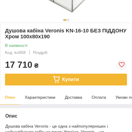
Душова кабіна Veronis KN-16-10 БЕЗ ПІДДОНУ
Хром 100х80х190
В наявності
Код: kv068
Роздріб
17 710
₴
Купити
Опис
Характеристики
Доставка
Оплата
Умови п
Опис
Душова кабіна Veronis - це одна з найпопулярніших і
найнадійніших кабін на ринку України. Veronis – це