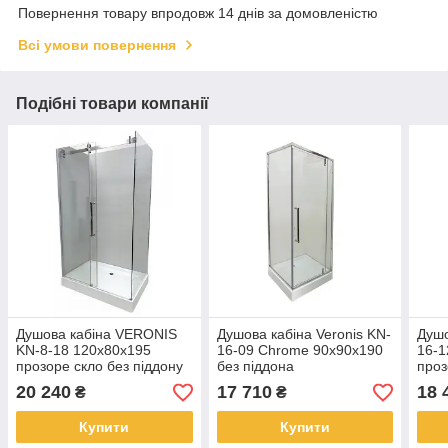
Повернення товару впродовж 14 днів за домовленістю
Всі умови повернення
Подібні товари компанії
Душова кабіна VERONIS
Душова кабіна Veronis KN-
Душо
KN-8-18 120х80х195
16-09 Chrome 90х90х190
16-1
прозоре скло без піддону
без піддона
проз
ПІД
20 240
17 710
18 
₴
₴
Купити
Купити