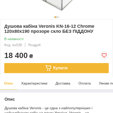
Душова кабіна Veronis KN-16-12 Chrome
120х80х190 прозоре скло БЕЗ ПІДДОНУ
В наявності
Код: kv038
Роздріб
18 400
₴
Купити
Опис
Характеристики
Доставка
Оплата
Умови п
Опис
Душова кабіна Veronis - це одна з найпопулярніших і
найнадійніших кабін на ринку України. Veronis – це