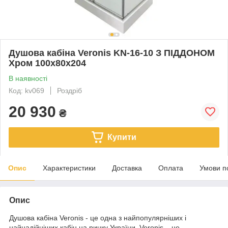
Душова кабіна Veronis KN-16-10 З ПІДДОНОМ
Хром 100х80х204
В наявності
Код: kv069
Роздріб
20 930
₴
Купити
Опис
Характеристики
Доставка
Оплата
Умови п
Опис
Душова кабіна Veronis - це одна з найпопулярніших і
найнадійніших кабін на ринку України. Veronis – це