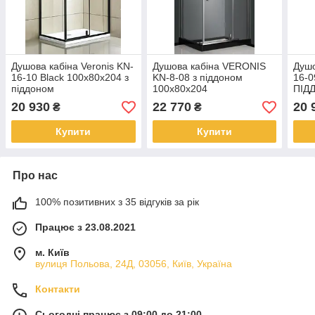
Душова кабіна Veronis KN-
Душова кабіна VERONIS
Душо
16-10 Black 100х80х204 з
KN-8-08 з піддоном
16-0
піддоном
100х80х204
ПІД
20 930
22 770
20 
₴
₴
Купити
Купити
Про нас
100% позитивних з 35 відгуків за рік
Працює з 23.08.2021
м. Київ
вулиця Польова, 24Д, 03056, Київ, Україна
Контакти
Сьогодні працює з 09:00 до 21:00