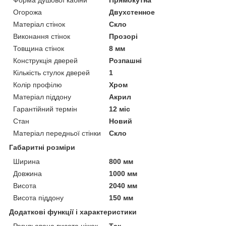
Огорожа
Двухстенное
Матеріал стінок
Скло
Виконання стінок
Прозорі
Товщина стінок
8 мм
Конструкція дверей
Розпашні
Кількість стулок дверей
1
Колір профілю
Хром
Матеріал піддону
Акрил
Гарантійний термін
12 міс
Стан
Новий
Матеріал передньої стінки
Скло
Габаритні розміри
Ширина
800 мм
Довжина
1000 мм
Висота
2040 мм
Висота піддону
150 мм
Додаткові функції і характеристики
Регульована висота ніжок
Так