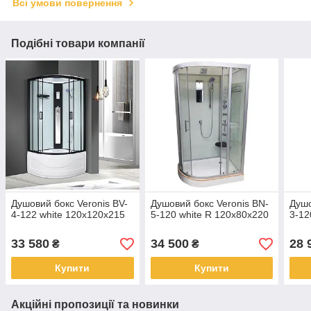
Всі умови повернення
Подібні товари компанії
Душовий бокс Veronis BV-
Душовий бокс Veronis BN-
Душо
4-122 white 120х120х215
5-120 white R 120х80х220
3-12
33 580
34 500
28 
₴
₴
Купити
Купити
Акційні пропозиції та новинки