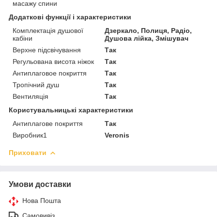
масажу спини
Додаткові функції і характеристики
Комплектація душової
Дзеркало, Полиця, Радіо,
кабіни
Душова лійка, Змішувач
Верхне підсвічування
Так
Регульована висота ніжок
Так
Антиплаговое покриття
Так
Тропічний душ
Так
Вентиляція
Так
Користувальницькі характеристики
Антиплагове покриття
Так
Виробник1
Veronis
Приховати
Умови доставки
Нова Пошта
Самовивіз