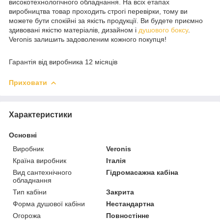
високотехнологічного обладнання. На всіх етапах
виробництва товар проходить строгі перевірки, тому ви
можете бути спокійні за якість продукції. Ви будете приємно
здивовані якістю матеріалів, дизайном і
душового боксу
.
Veronis залишить задоволеним кожного покупця!
Гарантія від виробника 12 місяців
Приховати
Характеристики
Основні
Виробник
Veronis
Країна виробник
Італія
Вид сантехнічного
Гідромасажна кабіна
обладнання
Тип кабіни
Закрита
Форма душової кабіни
Нестандартна
Огорожа
Повностінне