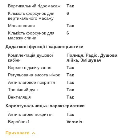
Вертикальний гідромасаж
Так
Кількість форсунок для
6
вертикального масажу
Масаж спини
Так
Кількість форсунок для
6
масажу спини
Додаткові функції і характеристики
Комплектація душової
Полиця, Радіо, Душова
кабіни
лійка, Змішувач
Верхне підсвічування
Так
Регульована висота ніжок
Так
Антиплаговое покриття
Так
Тропічний душ
Так
Вентиляція
Так
Користувальницькі характеристики
Антиплагове покриття
Так
Виробник1
Veronis
Приховати