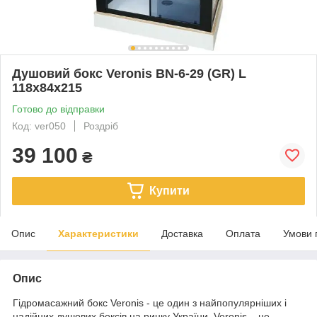
Душовий бокс Veronis BN-6-29 (GR) L
118х84х215
Готово до відправки
Код: ver050
Роздріб
39 100
₴
Купити
Опис
Характеристики
Доставка
Оплата
Умови 
Опис
Гідромасажний бокс Veronis - це один з найпопулярніших і
надійних душових боксів на ринку України. Veronis – це