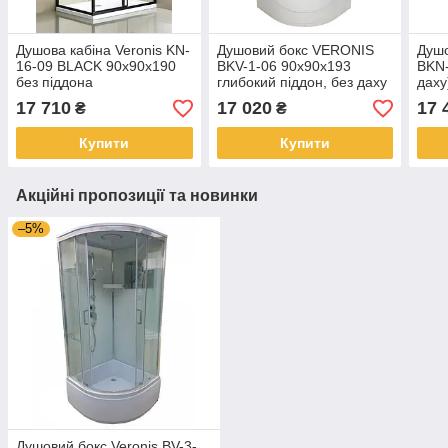
Душова кабіна Veronis KN-
Душовий бокс VERONIS
Душ
16-09 BLACK 90х90х190
BKV-1-06 90х90х193
BKN-
без піддона
глибокий піддон, без даху
даху
17 710
17 020
17 
₴
₴
Купити
Купити
Акційні пропозиції та новинки
–5%
Душовий бокс Veronis BV-3-