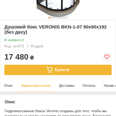
Душовий бокс VERONIS BKN-1-07 90х90х192
(без даху)
В наявності
Код: ver073
Роздріб
17 480
₴
Купити
Опис
Характеристики
Доставка
Оплата
Умови 
Опис
Гидромассажные боксы Veronis созданы для того, чтобы вы
максимально могли насладиться принятием душа. Благодаря