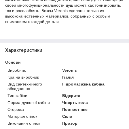
своей многофункциональности душ может, как тонизировать,
так и расслаблять. Боксы Veronis сделаны только из
высококачественных материалов, собранных с особым
вниманием к каждой детали.
Характеристики
Основні
Виробник
Veronis
Країна виробник
Італія
Вид сантехнічного
Гідромасажна кабіна
обладнання
Тип кабіни
Відкрита
Форма душової кабіни
Чверть кола
Огорожа
Повностінне
Матеріал стінок
Скло
Виконання стінок
Прозорі