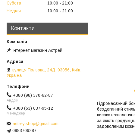
Субота
10:00
21:00
Неділя
10:00
21:00
Контакти
Інтернет магазин Астрей
вулиця Польова, 24Д, 03056, Київ,
Україна
+380 (98) 370-62-87
Андрій
Гідромасажний бокс
+380 (63) 037-95-12
бездоганний стиль 
Менеджер
високотехнологічно
за якість продукці
astrey.shop@gmail.com
задоволеним кожно
0983706287