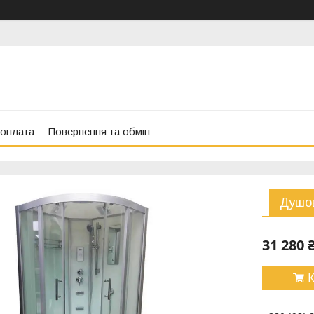
 оплата
Повернення та обмін
Душов
31 280 
К