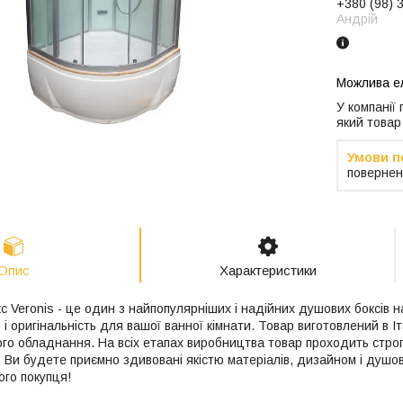
+380 (98) 
Андрій
У компанії
який товар
повернен
Опис
Характеристики
 Veronis - це один з найпопулярніших і надійних душових боксів на
і оригінальність для вашої ванної кімнати. Товар виготовлений в Іт
го обладнання. На всіх етапах виробництва товар проходить строгі
ї. Ви будете приємно здивовані якістю матеріалів, дизайном і душо
го покупця!