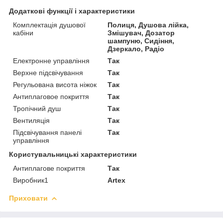
Додаткові функції і характеристики
Комплектація душової
Полиця, Душова лійка,
кабіни
Змішувач, Дозатор
шампуню, Сидіння,
Дзеркало, Радіо
Електронне управління
Так
Верхне підсвічування
Так
Регульована висота ніжок
Так
Антиплаговое покриття
Так
Тропічний душ
Так
Вентиляція
Так
Підсвічування панелі
Так
управління
Користувальницькі характеристики
Антиплагове покриття
Так
Виробник1
Artex
Приховати