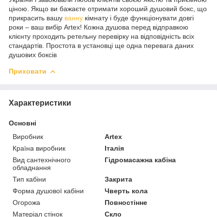
ціною. Якщо ви бажаєте отримати хороший душовий бокс, що
прикрасить вашу
ванну
кімнату і буде функціонувати довгі
роки – ваш вибір Artex! Кожна душова перед відправкою
клієнту проходить ретельну перевірку на відповідність всіх
стандартів. Простота в установці ще одна перевага даних
душових боксів
Приховати
Характеристики
Основні
Виробник
Artex
Країна виробник
Італія
Вид сантехнічного
Гідромасажна кабіна
обладнання
Тип кабіни
Закрита
Форма душової кабіни
Чверть кола
Огорожа
Повностінне
Матеріал стінок
Скло