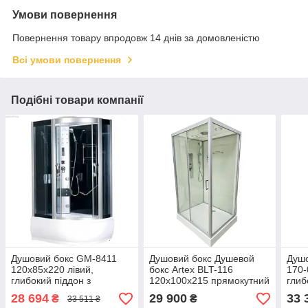
Умови повернення
Повернення товару впродовж 14 днів за домовленістю
Всі умови повернення
Подібні товари компанії
Душовий бокс GM-8411
Душовий бокс Душевой
Душо
120x85x220 лівий,
бокс Artex BLT-116
170-
глибокий піддон з
120х100х215 прямокутний
глиб
гідромасажем і
мілкий піддон
елек
28 694
29 900
33 
₴
₴
33 511 ₴
електронікою