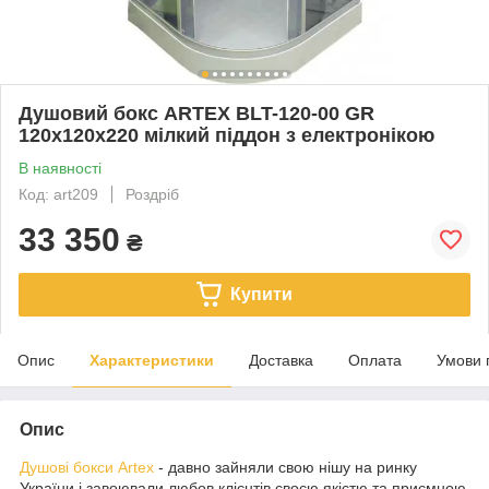
Душовий бокс ARTEX BLT-120-00 GR
120x120x220 мілкий піддон з електронікою
В наявності
Код: art209
Роздріб
33 350
₴
Купити
Опис
Характеристики
Доставка
Оплата
Умови 
Опис
Душові бокси Artex
- давно зайняли свою нішу на ринку
України і завоювали любов клієнтів своєю якістю та приємною