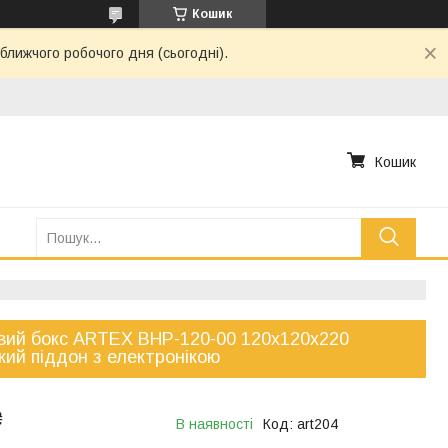
Кошик
ближчого робочого дня (сьогодні).
Кошик
ий бокс ARTEX BHP-120-00 120x120x220
кий піддон з електронікою
₴
В наявності
Код:
art204