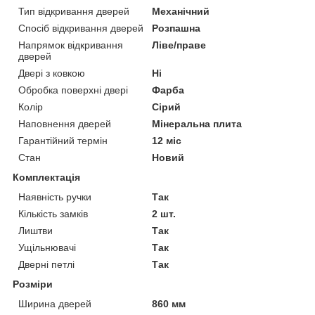
Тип відкривання дверей
Механічний
Спосіб відкривання дверей
Розпашна
Напрямок відкривання
Ліве/праве
дверей
Двері з ковкою
Ні
Обробка поверхні двері
Фарба
Колір
Сірий
Наповнення дверей
Мінеральна плита
Гарантійний термін
12 міс
Стан
Новий
Комплектація
Наявність ручки
Так
Кількість замків
2 шт.
Лиштви
Так
Ущільнювачі
Так
Дверні петлі
Так
Розміри
Ширина дверей
860 мм