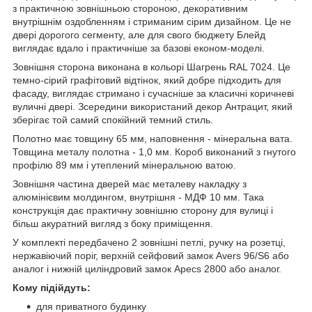
з практичною зовнішньою стороною, декоративним
внутрішнім оздобленням і стриманим сірим дизайном. Це не
двері дорогого сегменту, але для свого бюджету Блейд
виглядає вдало і практичніше за базові економ-моделі.
Зовнішня сторона виконана в кольорі Шагрень RAL 7024. Це
темно-сірий графітовий відтінок, який добре підходить для
фасаду, виглядає стримано і сучасніше за класичні коричневі
вуличні двері. Зсередини використаний декор Антрацит, який
зберігає той самий спокійний темний стиль.
Полотно має товщину 65 мм, наповнення - мінеральна вата.
Товщина металу полотна - 1,0 мм. Короб виконаний з гнутого
профілю 89 мм і утеплений мінеральною ватою.
Зовнішня частина дверей має металеву накладку з
алюмінієвим молдингом, внутрішня - МДФ 10 мм. Така
конструкція дає практичну зовнішню сторону для вулиці і
більш акуратний вигляд з боку приміщення.
У комплекті передбачено 2 зовнішні петлі, ручку на розетці,
нержавіючий поріг, верхній сейфовий замок Avers 96/S6 або
аналог і нижній циліндровий замок Apecs 2800 або аналог.
Кому підійдуть:
для приватного будинку