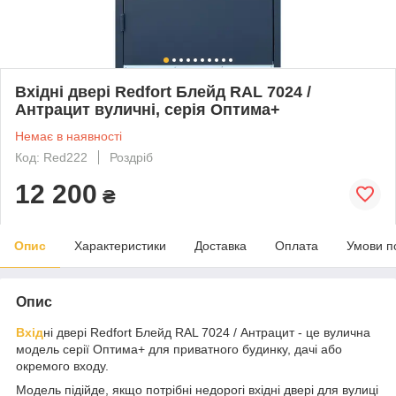
Вхідні двері Redfort Блейд RAL 7024 /
Антрацит вуличні, серія Оптима+
Немає в наявності
Код: Red222
Роздріб
12 200
₴
Опис
Характеристики
Доставка
Оплата
Умови п
Опис
Вхід
ні двері Redfort Блейд RAL 7024 / Антрацит - це вулична
модель серії Оптима+ для приватного будинку, дачі або
окремого входу.
Модель підійде, якщо потрібні недорогі вхідні двері для вулиці