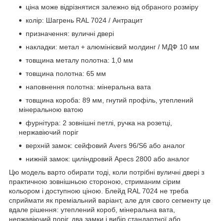
ціна може відрізнятися залежно від обраного розміру
колір: Шагрень RAL 7024 / Антрацит
призначення: вуличні двері
накладки: метал + алюмінієвий молдинг / МДФ 10 мм
товщина металу полотна: 1,0 мм
товщина полотна: 65 мм
наповнення полотна: мінеральна вата
товщина короба: 89 мм, гнутий профіль, утеплений
мінеральною ватою
фурнітура: 2 зовнішні петлі, ручка на розетці,
нержавіючий поріг
верхній замок: сейфовий Avers 96/S6 або аналог
нижній замок: циліндровий Apecs 2800 або аналог
Цю модель варто обирати тоді, коли потрібні вуличні двері з
практичною зовнішньою стороною, стриманим сірим
кольором і доступною ціною. Блейд RAL 7024 не треба
сприймати як преміальний варіант, але для свого сегменту це
вдале рішення: утеплений короб, мінеральна вата,
нержавіючий поріг, два замки і вибір стандартної або