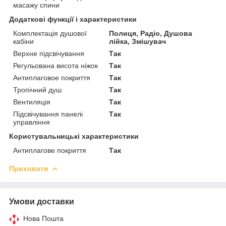
масажу спини
Додаткові функції і характеристики
Комплектація душової
Полиця, Радіо, Душова
кабіни
лійка, Змішувач
Верхне підсвічування
Так
Регульована висота ніжок
Так
Антиплаговое покриття
Так
Тропічний душ
Так
Вентиляція
Так
Підсвічування панелі
Так
управління
Користувальницькі характеристики
Антиплагове покриття
Так
Приховати
Умови доставки
Нова Пошта