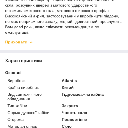
скла, розсувних дверей з матового ударостійкого
пятимиллиметрового скла, матового широкого профілю.
Високоякісний акрил, застосовуваний у виробництві піддону,
не має неприємного запаху, міцний і довговічний, прослужить
Вам довгі роки, якщо слідувати рекомендаціям по
експлуатації.
Приховати
Характеристики
Основні
Виробник
Atlantis
Країна виробник
Китай
Вид сантехнічного
Гідромасажна кабіна
обладнання
Тип кабіни
Закрита
Форма душової кабіни
Чверть кола
Огорожа
Повностінне
Матеріал стінок
Скло