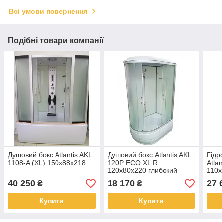
Всі умови повернення
Подібні товари компанії
Душовий бокс Atlantis AKL
Душовий бокс Atlantis AKL
Гідр
1108-A (XL) 150х88х218
120P ECO XL R
Atla
120x80x220 глибокий
110х
піддон
підд
40 250
18 170
27 
₴
₴
Купити
Купити