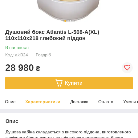
Душовий бокс Atlantis L-508-A(XL)
110х110х218 глибокий піддон
В наявності
Код: akl024
Роздріб
28 980
₴
Купити
Опис
Характеристики
Доставка
Оплата
Умови 
Опис
Душова кабіна складається з високого піддона, виготовленого
з якісного білого акрилу, задніх стінок з гартованого білого