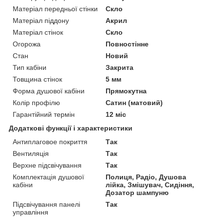
Матеріал передньої стінки
Скло
Матеріал піддону
Акрил
Матеріал стінок
Скло
Огорожа
Повностінне
Стан
Новий
Тип кабіни
Закрита
Товщина стінок
5 мм
Форма душової кабіни
Прямокутна
Колір профілю
Сатин (матовий)
Гарантійний термін
12 міс
Додаткові функції і характеристики
Антиплаговое покриття
Так
Вентиляція
Так
Верхне підсвічування
Так
Комплектація душової
Полиця, Радіо, Душова
кабіни
лійка, Змішувач, Сидіння,
Дозатор шампуню
Підсвічування панелі
Так
управління