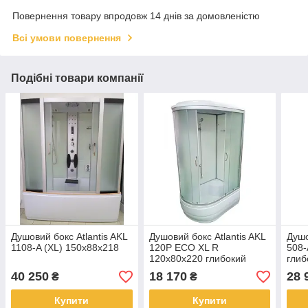
Повернення товару впродовж 14 днів за домовленістю
Всі умови повернення
Подібні товари компанії
Душовий бокс Atlantis AKL
Душовий бокс Atlantis AKL
Душо
1108-A (XL) 150х88х218
120P ECO XL R
508-
120x80x220 глибокий
глиб
піддон
40 250
18 170
28 
₴
₴
Купити
Купити